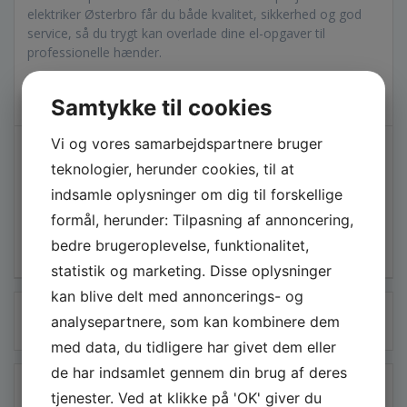
elektriker Østerbro får du både kvalitet, sikkerhed og god
service, så du trygt kan overlade dine el-opgaver til
professionelle hænder.
Samtykke til cookies
Indlægsnavigation
Vi og vores samarbejdspartnere bruger
Forrige
Forrige
Professionel
teknologier, herunder cookies, til at
indlæg:
Næste
ejendomsservice i
Næste:
Professionelt og
indlæg:
Rødovre sikrer
effektivt gravearbejde i
indsamle oplysninger om dig til forskellige
vedligeholdelse og
Roskilde – Din guide til
formål, herunder: Tilpasning af annoncering,
tryghed (Sponseret
det rette valg
bedre brugeroplevelse, funktionalitet,
indhold)
statistik og marketing. Disse oplysninger
kan blive delt med annoncerings- og
Søg
analysepartnere, som kan kombinere dem
efter:
med data, du tidligere har givet dem eller
de har indsamlet gennem din brug af deres
SENESTE INDLÆG
tjenester. Ved at klikke på 'OK' giver du