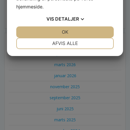
vedligeholdelse og tryghed (Sponseret indhold)
hjemmeside.
Sådan sikrer du en korrekt og sikker udskiftning af HFI
VIS
DETALJER
relæ
JA
NEJ
OK
JA
NEJ
NØDVENDIGE
PRÆFERENCER
ARKIVER
AFVIS ALLE
JA
NEJ
JA
NEJ
juni 2026
MARKETING
STATISTIK
marts 2026
januar 2026
november 2025
september 2025
juni 2025
marts 2025