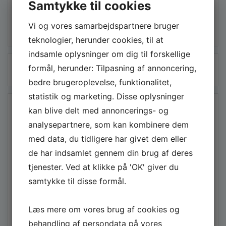
Samtykke til cookies
Skriv et svar
Vi og vores samarbejdspartnere bruger
Du skal være
logget ind
for at skrive en
teknologier, herunder cookies, til at
kommentar.
indsamle oplysninger om dig til forskellige
Søg
formål, herunder: Tilpasning af annoncering,
efter:
bedre brugeroplevelse, funktionalitet,
statistik og marketing. Disse oplysninger
SENESTE INDLÆG
kan blive delt med annoncerings- og
analysepartnere, som kan kombinere dem
Professionel rengøring i København: Fleksible løsninger til
med data, du tidligere har givet dem eller
hjem og virksomhed
de har indsamlet gennem din brug af deres
Professionelt og effektivt gravearbejde i Roskilde – Din
tjenester. Ved at klikke på 'OK' giver du
guide til det rette valg
samtykke til disse formål.
Find den rette elektriker på Østerbro til alle dine el-
opgaver
Læs mere om vores brug af cookies og
Professionel ejendomsservice i Rødovre sikrer
behandling af persondata på vores